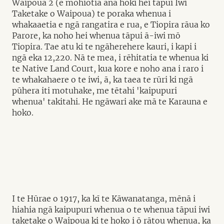
Waipoua 2 (e mōhiotia ana hoki hei tāpui Iwi
Taketake o Waipoua) te poraka whenua i
whakaaetia e ngā rangatira e rua, e Tiopira rāua ko
Parore, ka noho hei whenua tāpui ā-iwi mō
Tiopira. Tae atu ki te ngāherehere kauri, i kapi i
ngā eka 12,220. Nā te mea, i rēhitatia te whenua ki
te Native Land Court, kua kore e noho ana i raro i
te whakahaere o te iwi, ā, ka taea te rūri ki ngā
pūhera iti motuhake, me tētahi 'kaipupuri
whenua' takitahi. He ngāwari ake mā te Karauna e
hoko.
I te Hūrae o 1917, ka kī te Kāwanatanga, mēnā i
hiahia ngā kaipupuri whenua o te whenua tāpui iwi
taketake o Waipoua ki te hoko i ō rātou whenua, ka