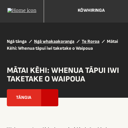
KŌWHIRINGA
Ngā tānga
Ngā whakaakoranga
Te Roroa
Mātai
Kēhi: Whenua tāpui iwi taketake o Waipoua
MĀTAI KĒHI: WHENUA TĀPUI IWI
TAKETAKE O WAIPOUA
TĀNGIA