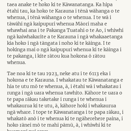
taea anake te hoko ki te Kāwanatanga. Ka hipa
ētahi tau, ka hoko te Karauna i tēnā wāhanga o te
whenua, i tēnā wāhanga o te whenua. I te wā i
tāwāhi ngā kaipupuri whenua Māori maha e
whawhai ana i te Pakanga Tuatahi o te Ao, i whiwhi
ngā kaiwhakarite a te Karauna i ngā whakaaetanga
kia hoko i ngā tāngata i noho ki te kāinga. I te
hokinga mai o ngā kaipupuri whenua ki te kāinga i
te pakanga, i kite rātou kua hokona ō rātou
whenua.
Tae noa ki te tau 1923, neke atu i te 6113 eka i
hokona e te Karauna. I whakatau te Kāwanatanga e
hia te utu mō te whenua, ā, i ētahi wā i whakatau i
runga i ngā uara whenua tawhito. Kāhore te uara o
te papa rākau taketake i runga i te whenua i
whakaurua ki te utu, ā, kāhore hoki i whakaurua
ngā whare. I tope te Kāwanatanga i te papa rākau, i
whakatō anō i te whenua ki te ngāherehere paina, i
hoko rānei mō te mahi pāmū, ā, i whiwhi ki te