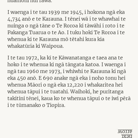
huamoni nui rawa.
I waenga i te tau 1939 me 1945, i hokona ngā eka
4,734 anō e te Karauna. I tēnei wā i te whawhai te
nuinga o ngā tāne o Te Roroa ki tāwāhi i roto i te
Pakanga Tuarua o te Ao. I tuku hoki Te Roroa i te
whenua ki te Karauna mō tētahi kura kia
whakatūria ki Waipoua.
I te tau 1972, ka kī te Kāwanatanga e taea ana te
hoko i te whenua ki ngā tāngata katoa. I waenga i
ngā tau 1960 me 1973, i whiwhi te Karauna ki ngā
eka 450 anō. E 690 anake ngā eka i noho tonu hei
whenua Māori o ngā eka 12,220 i whakaritea hei
whenua tāpui i te tuatahi. Waihoki, he puritanga
takitini tēnei, kaua ko te whenua tāpui o te iwi pērā
i te tūmanako o Tiopira.